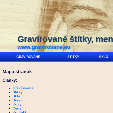
Gravírované štítky, men
www.gravirovane.eu
GRAVÍROVANÉ
ŠTÍTKY
SKLO
Mapa stránok
Články:
Gravírované
Štítky
Sklo
Drevo
Kovy
Ceny
Kontakt