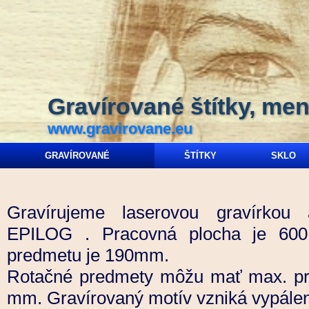
Gravírované štítky, men
www.gravirovane.eu
GRAVÍROVANÉ
ŠTÍTKY
SKLO
Gravírujeme laserovou gravírkou
EPILOG . Pracovná plocha je 60
predmetu je 190mm.
Rotačné predmety môžu mať max. pr
mm. Gravírovaný motív vzniká vypále